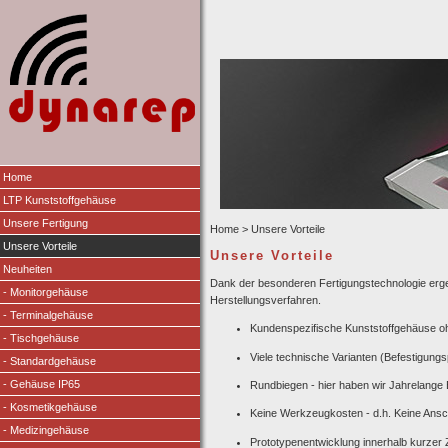
Home
LTP Kunststoffgehäuse
Unsere Fertigung
Home
> Unsere Vorteile
Unsere Vorteile
Unsere Vorteile
Neuheiten
Dank der besonderen Fertigungstechnologie erge
- Monitorgehäuse
Herstellungsverfahren.
- Terminalgehäuse
Kundenspezifische Kunststoffgehäuse 
- Tischgehäuse
Viele technische Varianten (Befestigung
- Standardgehäuse
- Gehäuse IP65
Rundbiegen - hier haben wir Jahrelange
- Kosmetikgehäuse
Keine Werkzeugkosten - d.h. Keine Ans
- Medizingehäuse
Prototypenentwicklung innerhalb kurzer 