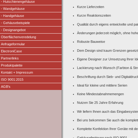
- Hutschienengehäuse
Kurze Lieferzeiten
- Wandgehäuse
Kurze Reaktionszeiten
- Handgehäuse
- Gehäusebeispiele
Qualität durch eigens entwickelte und p
- Designangebot
Änderungen jederzeit möglich, ohne hoh
Oberflächenveredelung
Robuste Bauweise
Anfrageformular
Dem Design sind kaum Grenzen gesetz
ElectroniCase
Partnerlinks
Eigene Designer zur Umsetzung Ihrer I
Produktpalette
Lackierung nach Wunsch (Farbton & Str
Kontakt + Impressum
Beschriftung durch Sieb- und Digitaldruc
ISO 9001:2015
Ideal für kleine und mittlere Serien
AGB's
Keine Mindestabnahmemengen
Nutzen Sie 25 Jahre Erfahrung
Wir liefern Ihnen auch das Eingabesyste
Bei uns bekommen Sie auch die komplette B
Komplette Konfektion Ihrer Geräte mit d
Gehäusefertigung nach ISO 9001